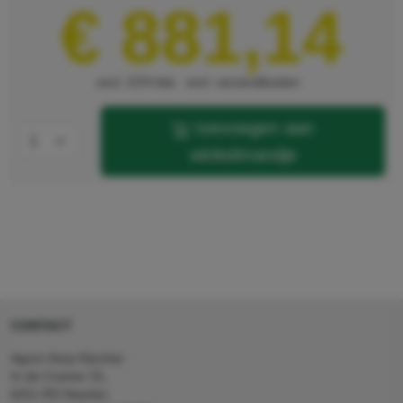
€ 881,14
excl. 21% btw
excl. verzendkosten
toevoegen aan
winkelmandje
CONTACT
Agron Kerp Kärcher
In de Cramer 31,
6411 RS Heerlen