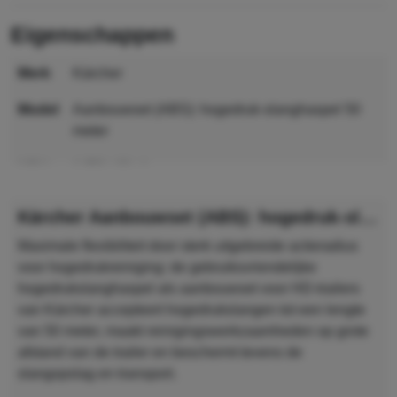
eigenschappen
merk
Kärcher
model
Aanbouwset (ABS): hogedruk-slanghaspel 50
meter
MPN
2.772-051.0
GTIN
4054278676647
Kärcher Aanbouwset (ABS): hogedruk-slanghaspel 50 meter
Maximale flexibiliteit door sterk uitgebreide actieradius
voor hogedrukreiniging: de gebruiksvriendelijke
hogedrukslanghaspel als aanbouwset voor HD-trailers
van Kärcher accepteert hogedrukslangen tot een lengte
van 50 meter, maakt reinigingswerkzaamheden op grote
afstand van de trailer en beschermt tevens de
slangopslag en transport.