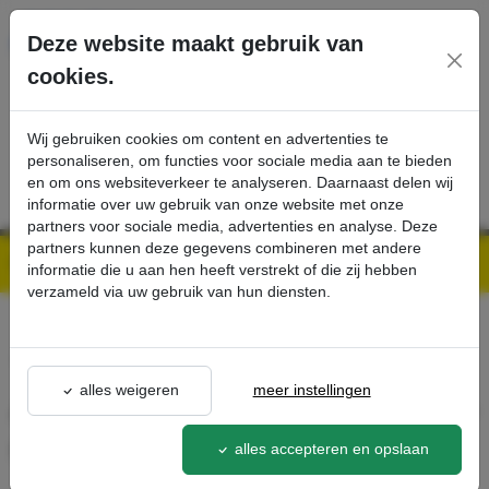
Ga direct naar de hoofdinhoud van deze pagina.
Deze website maakt gebruik van
cookies.
SERVICE
PRODUCTEN
CONTACT
Wij gebruiken cookies om content en advertenties te
personaliseren, om functies voor sociale media aan te bieden
en om ons websiteverkeer te analyseren. Daarnaast delen wij
informatie over uw gebruik van onze website met onze
partners voor sociale media, advertenties en analyse. Deze
partners kunnen deze gegevens combineren met andere
Kärcher Professional Webshop | Scherpe prijzen & Snel geleverd
Ons Assortiment
Aanbouwset (ABS): hogedruk-slanghaspel 50 meter - Kärcher Professional Webshop
informatie die u aan hen heeft verstrekt of die zij hebben
verzameld via uw gebruik van hun diensten.
terug naar lijst
alles weigeren
meer instellingen
Aanbouwset (ABS): hogedruk-
slanghaspel 50 meter
alles accepteren en opslaan
2.772-051.0