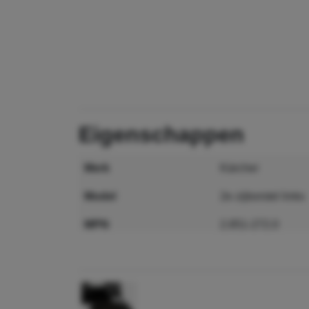
eigenschappen
merk
Kärcher
model
2e zijborstel links
MPN
2.851-272.0
GTIN
4039784948198