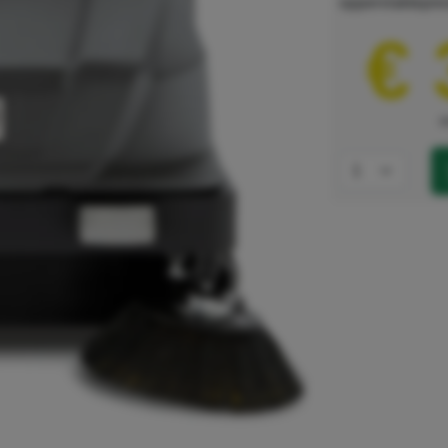
oppervlaktepres
€ 
e