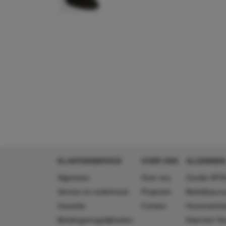
KLANTENSERVICE
OVER ONS
ALGEMEEN
Algemeen
Over ons
Zonder BTW
Service en onderhoud
Projecten
Bedrijfsacc
Garantie
Contact
Huurmachin
Betalingsmogelijkheden
Käercher N