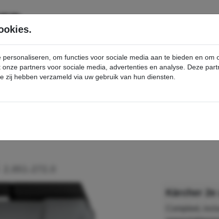
SERVICE
PRODUCTEN
ookies.
e personaliseren, om functies voor sociale media aan te bieden en om
et onze partners voor sociale media, advertenties en analyse. Deze p
die zij hebben verzameld via uw gebruik van hun diensten.
nt
2e zijborstel links - Kärcher Professional Webshop
s
2.851-272.0
Kärcher 2e 
Compleet, incl