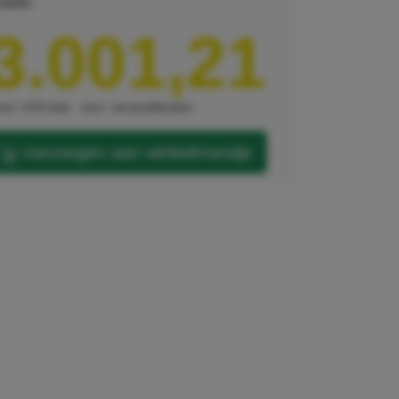
tatie.
3.001,21
xcl. 21% btw
excl. verzendkosten
toevoegen aan winkelmandje