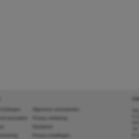
CO
 (in)kopen
Algemene voorwaarden
Agr
In 
ount aanmaken
Privacy verklaring
641
es
Disclaimer
Tel
E-m
ummering
Privacy instellingen