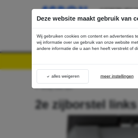
Ga direct naar de hoofdinhoud van deze pagina.
Deze website maakt gebruik van c
Wij gebruiken cookies om content en advertenties t
wij informatie over uw gebruik van onze website m
andere informatie die u aan hen heeft verstrekt of 
Kärcher Professional Webshop | Scherpe prijzen & Snel geleverd
Ons Assortime
alles weigeren
meer instellingen
terug naar lijst
2e zijborstel link