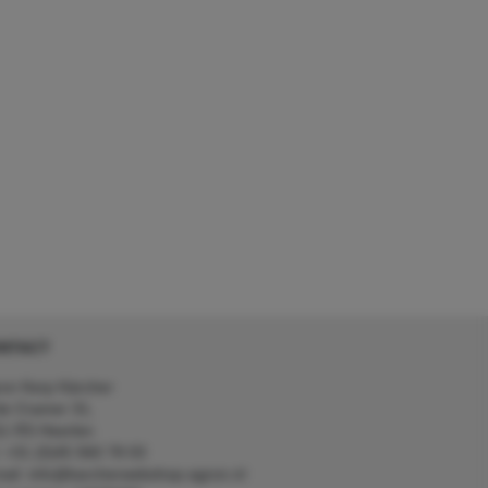
NTACT
on Kerp Kärcher
de Cramer 31,
1 RS Heerlen
: +31 (0)45 560 78 03
ail: info@karcherwebshop-agron.nl