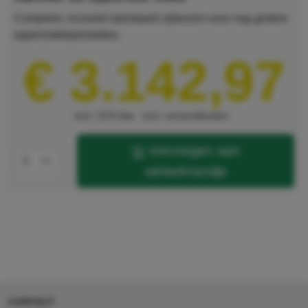
Compleet, inclusief standaard zijbezem voor nog grotere
oppervlakteprestaties.
€ 3.142,97
excl. 21% btw
excl. verzendkosten
toevoegen aan
winkelmandje
CONTACT