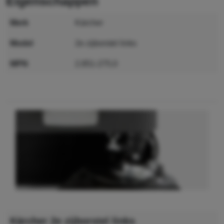
eigenschappen
merk
Kärcher
model
2e zijborstel links
MPN
2.851-275.0
GTIN
4039784953093
Kärcher 2e zijborstel links