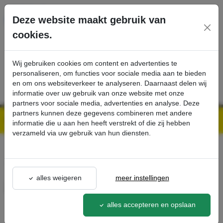
Ga direct naar de hoofdinhoud van deze pagina.
Deze website maakt gebruik van
cookies.
SERVICE
PRODUCTEN
CONTACT
Wij gebruiken cookies om content en advertenties te
personaliseren, om functies voor sociale media aan te bieden
en om ons websiteverkeer te analyseren. Daarnaast delen wij
informatie over uw gebruik van onze website met onze
partners voor sociale media, advertenties en analyse. Deze
partners kunnen deze gegevens combineren met andere
Kärcher Professional Webshop | Scherpe prijzen & Snel geleverd
Ons Assortiment
2e zijborstel links - Kärcher Professional Webshop
informatie die u aan hen heeft verstrekt of die zij hebben
verzameld via uw gebruik van hun diensten.
terug naar lijst
alles weigeren
meer instellingen
2e zijborstel links
2.851-275.0
alles accepteren en opslaan