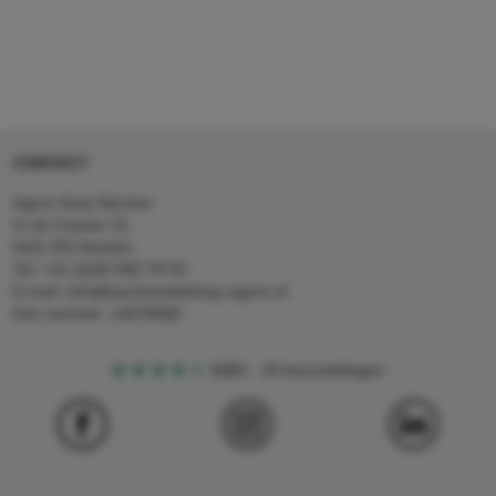
CONTACT
Agron Kerp Kärcher
In de Cramer 31,
6411 RS Heerlen
Tel: +31 (0)45 560 78 03
E-mail: info@karcherwebshop-agron.nl
Kvk nummer: 14078466
4,5
5
18 beoordelingen