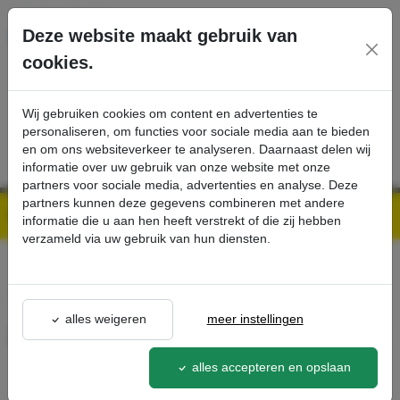
Ga direct naar de hoofdinhoud van deze pagina.
Deze website maakt gebruik van
cookies.
SERVICE
PRODUCTEN
CONTACT
Wij gebruiken cookies om content en advertenties te
personaliseren, om functies voor sociale media aan te bieden
en om ons websiteverkeer te analyseren. Daarnaast delen wij
informatie over uw gebruik van onze website met onze
partners voor sociale media, advertenties en analyse. Deze
partners kunnen deze gegevens combineren met andere
Kärcher Professional Webshop | Scherpe prijzen & Snel geleverd
Ons Assortiment
2. Hogedrukslanghaspel - Kärcher Professional Webshop
informatie die u aan hen heeft verstrekt of die zij hebben
verzameld via uw gebruik van hun diensten.
terug naar lijst
alles weigeren
meer instellingen
2. Hogedrukslanghaspel
2.013-090.7
alles accepteren en opslaan