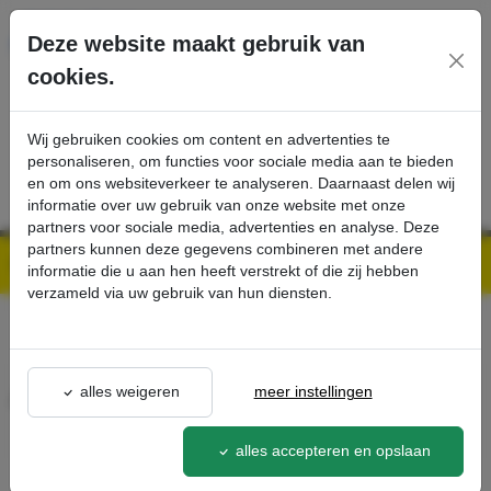
Ga direct naar de hoofdinhoud van deze pagina.
Deze website maakt gebruik van
cookies.
SERVICE
PRODUCTEN
CONTACT
Wij gebruiken cookies om content en advertenties te
personaliseren, om functies voor sociale media aan te bieden
en om ons websiteverkeer te analyseren. Daarnaast delen wij
informatie over uw gebruik van onze website met onze
partners voor sociale media, advertenties en analyse. Deze
partners kunnen deze gegevens combineren met andere
Kärcher Professional Webshop | Scherpe prijzen & Snel geleverd
Ons Assortiment - Kärcher Professional Webshop
informatie die u aan hen heeft verstrekt of die zij hebben
verzameld via uw gebruik van hun diensten.
filter
alles weigeren
meer instellingen
Alle Machines
alles accepteren en opslaan