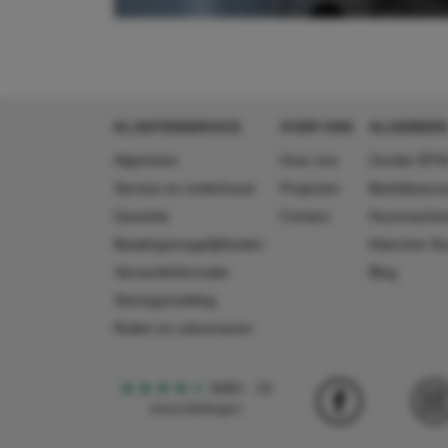
KLANTENSERVICE
OVER ONS
ALGEMEEN
Algemeen
Over ons
Zonder BTW
Service en onderhoud
Projecten
Bedrijfsacc
Garantie
Contact
Huurmachin
Betalingsmogelijkheden
Käercher N
Verzendinformatie
Blog
Storingsmelding
Ruilen en retourneren
4,5
5
18
beoordelingen