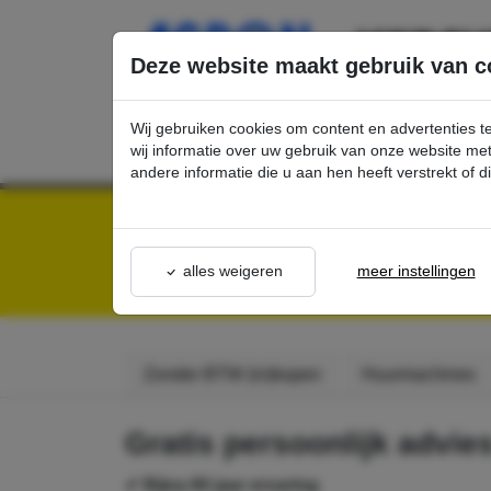
Ga direct naar de hoofdinhoud van deze pagina.
Deze website maakt gebruik van c
Wij gebruiken cookies om content en advertenties t
wij informatie over uw gebruik van onze website m
andere informatie die u aan hen heeft verstrekt of 
Kärcher Professional Webshop | Scherpe prijzen & Snel geleverd
Algemeen
O
OFFERTE AANV
alles weigeren
meer instellingen
Zonder BTW (in)kopen
Huurmachines
Gratis persoonlijk advie
✔ Bijna 60 jaar ervaring