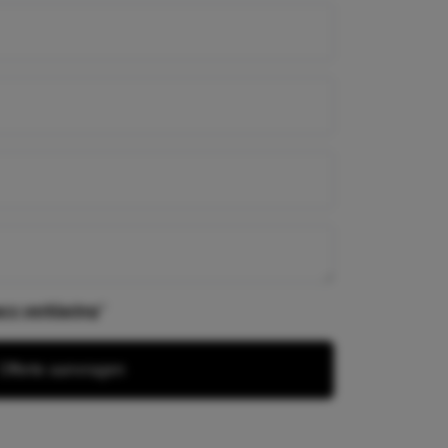
verplicht
acy verklaring
*
Offerte aanvragen