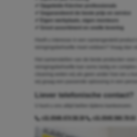
✔ Opgeleide Kärcher professionals
✔ Gegarandeerd de beste prijs en service
✔ Eigen werkplaats, eigen monteurs
✔ Groot assortiment en snelle levering
Heeft u interesse in een samengesteld product 
reinigingsbehoefte moet voldoen? Vraag dan vri
Het samenstellen van de beste producten voor 
reinigingsbehoefte kan soms lastig en complex z
cleaning weten wij als geen ander hoe we u 
wij graag een passende oplossing in een persoon
Liever telefonische contact?
U kunt u ons altijd bellen tijdens kantooruren.
+31 (0)46 474 58 30
+31 (0)45 560 78 03