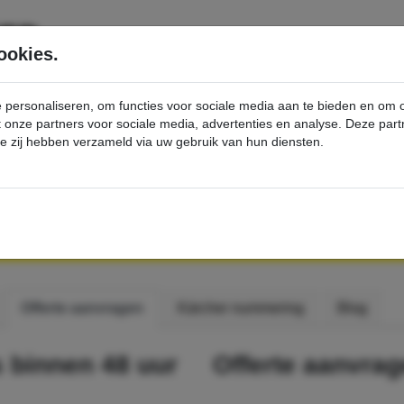
SERVICE
PRODUCTEN
ookies.
e personaliseren, om functies voor sociale media aan te bieden en om
et onze partners voor sociale media, advertenties en analyse. Deze p
die zij hebben verzameld via uw gebruik van hun diensten.
fferte aanvragen
RAGEN
Offerte aanvragen
Kärcher nummering
Blog
s binnen 48 uur
Offerte aanvra
b7c7f705
b1301968
0ae12d05
b2614864
4c810296
142df4a5
8feae46f