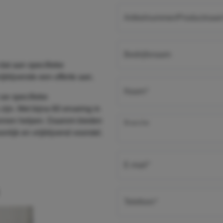
Artikelnummer/Productnaa
Bedrijfsnaam
dat aan specifieke
jblijvende een offerte aan.
verplicht
Naam
*
uw specifieke
ijn. Met bijna 60 ervaring in
kunnen helpen. Daarom bieden
Branche
lijk en vrijblijvend voorstel.
verplicht
E-mail
*
verplicht
Telefoon
*