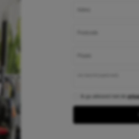
Adres
Postcode
Plaats
Uw bericht (optioneel)
Ik ga akkoord met de
priv