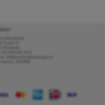
NTACT
on Kerp Kärcher
de Cramer 31,
1 RS Heerlen
: +31 (0)45 560 78 03
ail: info@karcherwebshop-agron.nl
k nummer: 14078466