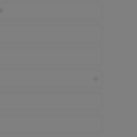
verplicht
m
*