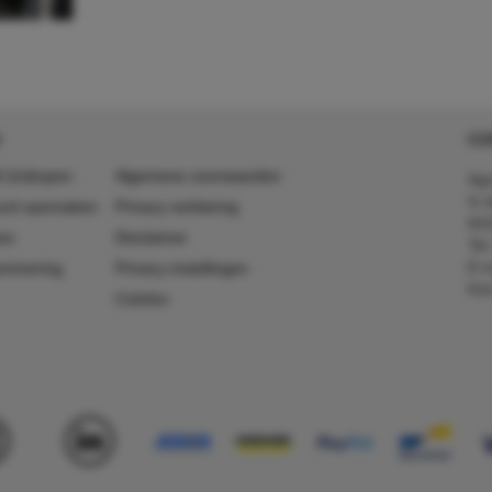
CO
 (in)kopen
Algemene voorwaarden
Agr
In 
ount aanmaken
Privacy verklaring
641
es
Disclaimer
Tel
E-m
ummering
Privacy instellingen
Kv
Colofon