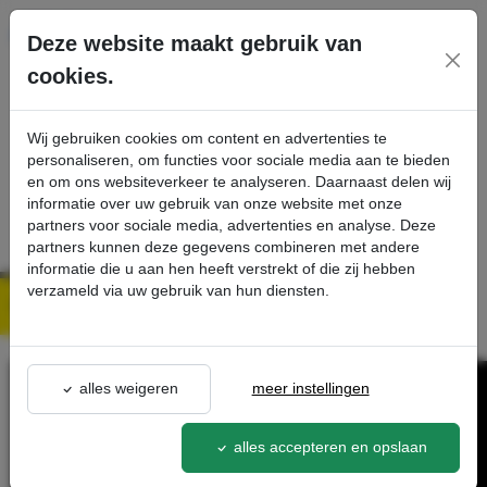
Ga direct naar de hoofdinhoud van deze pagina.
Deze website maakt gebruik van
cookies.
SERVICE
PRODUCTEN
Wij gebruiken cookies om content en advertenties te
CONTACT
personaliseren, om functies voor sociale media aan te bieden
en om ons websiteverkeer te analyseren. Daarnaast delen wij
informatie over uw gebruik van onze website met onze
partners voor sociale media, advertenties en analyse. Deze
partners kunnen deze gegevens combineren met andere
informatie die u aan hen heeft verstrekt of die zij hebben
verzameld via uw gebruik van hun diensten.
Kärcher Professional Webshop | Scherpe prijzen & Snel geleverd
Reinigingstips & Trends
Kärcher eco!Booster
Kärcher eco!Booster TR 030
alles weigeren
meer instellingen
alles accepteren en opslaan