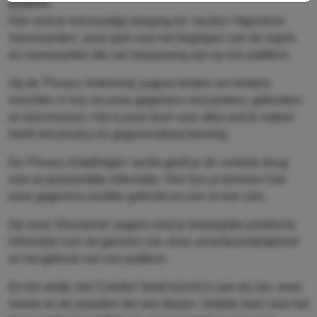
platform.
Hier vind je eenvoudige toegang tot secties 'Algemene
Voorwaarden', jouw gids voor het begrijpen van de regels
en voorwaarden die van toepassing zijn op ons platform.
Op de 'Privacy Verklaring' pagina bieden we heldere
inzichten in hoe we jouw gegevens verzamelen, gebruiken
en beschermen. Het is jouw bron voor alles wat te maken
heeft met privacy en gegevensbescherming.
De 'Privacy Instellingen' sectie geeft je de controle terug
over je persoonlijke informatie. Hier kun je beheren hoe
jouw gegevens worden gebruikt en wie ze kan zien.
Op onze 'Disclaimer' pagina vind je belangrijke juridische
informatie over de grenzen van onze verantwoordelijkheid
en het gebruik van ons platform.
En ten slotte, het 'Colofon' biedt inzicht in wie wij zijn, onze
missie en de waarden die ons drijven. Ontdek meer over het