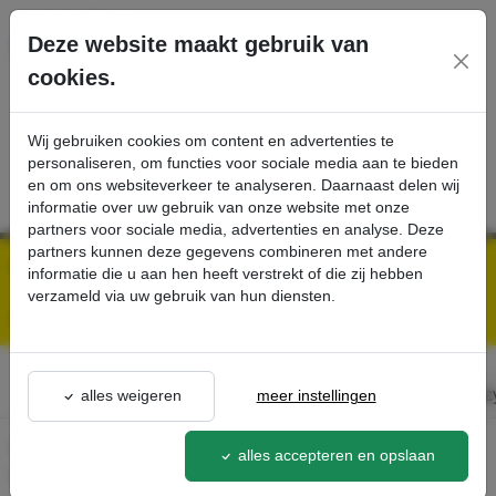
Ga direct naar de hoofdinhoud van deze pagina.
Deze website maakt gebruik van
cookies.
SERVICE
PRODUCTEN
CONTACT
Wij gebruiken cookies om content en advertenties te
personaliseren, om functies voor sociale media aan te bieden
en om ons websiteverkeer te analyseren. Daarnaast delen wij
informatie over uw gebruik van onze website met onze
partners voor sociale media, advertenties en analyse. Deze
partners kunnen deze gegevens combineren met andere
Kärcher Professional Webshop | Scherpe prijzen & Snel geleverd
algemeen
informatie die u aan hen heeft verstrekt of die zij hebben
verzameld via uw gebruik van hun diensten.
Algemeen
Algemene voorwaarden
Privacy verklaring
Privac
alles weigeren
meer instellingen
Welkom op onze Algemeen pagina! Jouw centrale
alles accepteren en opslaan
informatiebron voor alles wat te maken heeft met ons