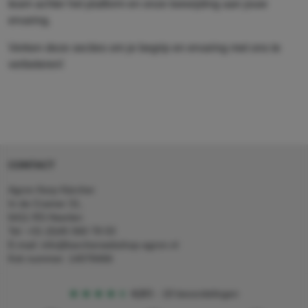
team achter het platform en onze toewijding aan jouw
ervaring.
Verken deze secties om je begrip en ervaring met ons te
verbeteren!
CONTACT
Agron Kerp Kärcher
In de Cramer 31,
6411 RS Heerlen
Tel: +31 (0)45 560 78 03
E-mail: info@karcherwebshop-agron.nl
Kvk nummer: 14078466
4,5
5
18 beoordelingen