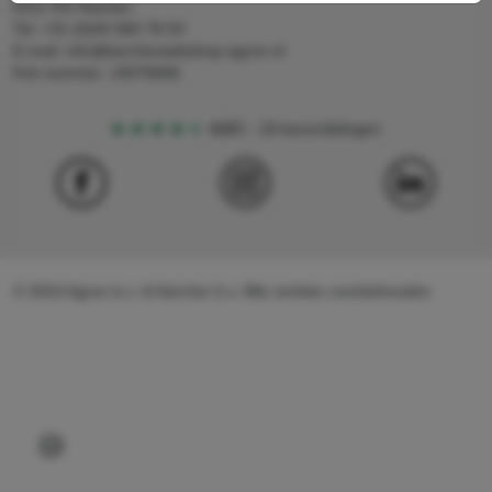
6411 RS Heerlen
Tel: +31 (0)45 560 78 03
E-mail: info@karcherwebshop-agron.nl
Kvk nummer: 14078466
4,5
5
18 beoordelingen
© 2024 Agron b.v. & Kärcher b.v. Alle rechten voorbehouden