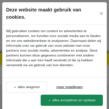
Ga direct naar de hoofdinhoud van deze pagina.
Deze website maakt gebruik van
cookies.
SERVICE
PRODUCTEN
CONTACT
Wij gebruiken cookies om content en advertenties te
personaliseren, om functies voor sociale media aan te bieden
en om ons websiteverkeer te analyseren. Daarnaast delen wij
informatie over uw gebruik van onze website met onze
partners voor sociale media, advertenties en analyse. Deze
partners kunnen deze gegevens combineren met andere
Kärcher Professional Webshop | Scherpe prijzen & Snel geleverd
Acties - Exclusieve Kortingen & Promoties
best-buy
detail - - Kärcher Professional Webshop
informatie die u aan hen heeft verstrekt of die zij hebben
verzameld via uw gebruik van hun diensten.
alles weigeren
meer instellingen
CONTACT
alles accepteren en opslaan
Agron Kerp Kärcher
In de Cramer 31,