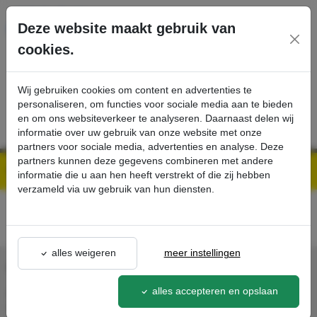
Ga direct naar de hoofdinhoud van deze pagina.
Deze website maakt gebruik van
cookies.
SERVICE
PRODUCTEN
CONTACT
Wij gebruiken cookies om content en advertenties te
personaliseren, om functies voor sociale media aan te bieden
en om ons websiteverkeer te analyseren. Daarnaast delen wij
informatie over uw gebruik van onze website met onze
partners voor sociale media, advertenties en analyse. Deze
partners kunnen deze gegevens combineren met andere
Kärcher Professional Webshop | Scherpe prijzen & Snel geleverd
Acties - Exclusieve Kortingen & Promoties
best-buy
detail - - Kärcher Professional Webshop
informatie die u aan hen heeft verstrekt of die zij hebben
verzameld via uw gebruik van hun diensten.
alles weigeren
meer instellingen
CONTACT
alles accepteren en opslaan
Agron Kerp Kärcher
In de Cramer 31,