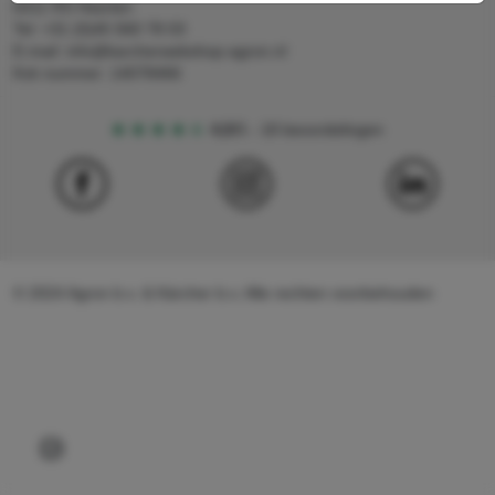
6411 RS Heerlen
Tel: +31 (0)45 560 78 03
E-mail: info@karcherwebshop-agron.nl
Kvk nummer: 14078466
4,5
5
18 beoordelingen
© 2024 Agron b.v. & Kärcher b.v. Alle rechten voorbehouden