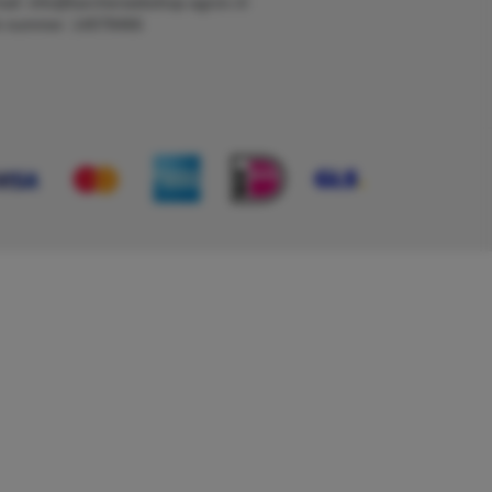
ail: info@karcherwebshop-agron.nl
k nummer: 14078466