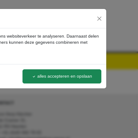
inloggen
 ons websiteverkeer te analyseren. Daarnaast delen
artners kunnen deze gegevens combineren met
alles accepteren en opslaan
NTACT
on Kerp Kärcher
de Cramer 31,
1 RS Heerlen
: +31 (0)45 560 78 03