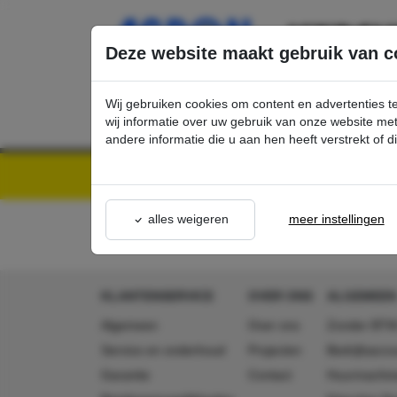
Ga direct naar de hoofdinhoud van deze pagina.
Deze website maakt gebruik van c
Wij gebruiken cookies om content en advertenties t
wij informatie over uw gebruik van onze website m
andere informatie die u aan hen heeft verstrekt of 
Kärcher Professional Webshop | Scherpe prijzen & Snel geleverd
Acties - Exclusieve K
alles weigeren
meer instellingen
KLANTENSERVICE
OVER ONS
ALGEMEEN
Algemeen
Over ons
Zonder BTW
Service en onderhoud
Projecten
Bedrijfsacc
Garantie
Contact
Huurmachin