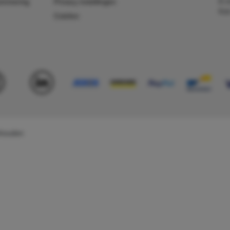
E-m
ummering
Privacy instellingen
Kv
Colofon
behouden