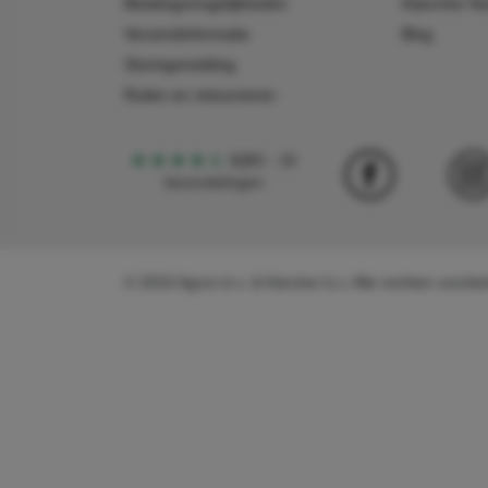
Betalingsmogelijkheden
Käercher N
Verzendinformatie
Blog
Storingsmelding
Ruilen en retourneren
4,5
5
18
beoordelingen
© 2024 Agron b.v. & Kärcher b.v. Alle rechten voor