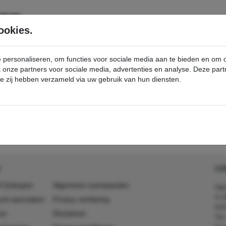
SERVICE
PRODUCTEN
ookies.
e personaliseren, om functies voor sociale media aan te bieden en om
et onze partners voor sociale media, advertenties en analyse. Deze p
die zij hebben verzameld via uw gebruik van hun diensten.
ortingen & Promoties
best-buy
detail - - Kärcher Professional Webshop
CO
 (in)kopen
Algemene voorwaarden
Agr
In 
ount aanmaken
Privacy verklaring
641
es
Disclaimer
Tel