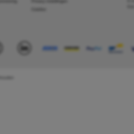
E-m
ummering
Privacy instellingen
Kv
Colofon
behouden