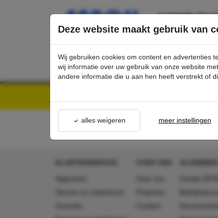
Ga direct naar de hoofdinhoud van deze pagina.
Deze website maakt gebruik van c
Wij gebruiken cookies om content en advertenties t
wij informatie over uw gebruik van onze website m
andere informatie die u aan hen heeft verstrekt of 
Kärcher Professional Webshop | Scherpe prijzen & Snel geleverd
Acties - Exclusieve K
alles weigeren
meer instellingen
KLANTENSERVICE
OVER ONS
ALGEMEEN
Algemeen
Over ons
Zonder BTW
Service en onderhoud
Projecten
Bedrijfsacc
Garantie
Contact
Huurmachin