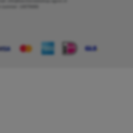
ail: info@karcherwebshop-agron.nl
k nummer: 14078466