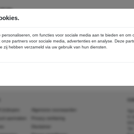
SERVICE
PRODUCTEN
ookies.
e personaliseren, om functies voor sociale media aan te bieden en om
et onze partners voor sociale media, advertenties en analyse. Deze p
die zij hebben verzameld via uw gebruik van hun diensten.
ortingen & Promoties
best-buy
detail - - Kärcher Professional Webshop
CO
 (in)kopen
Algemene voorwaarden
Agr
In 
ount aanmaken
Privacy verklaring
641
es
Disclaimer
Tel