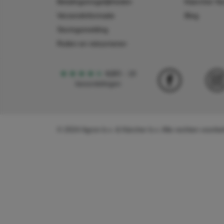
Betalingsmogelijkheden
Käercher N
Verzendinformatie
Blog
Storingsmelding
Ruilen en retourneren
4,5
5
18
beoordelingen
© 2024 Agron b.v. & Kärcher b.v. Alle rechten voor