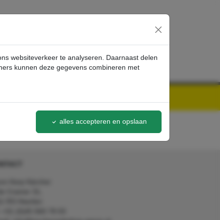
inloggen
 ons websiteverkeer te analyseren. Daarnaast delen
artners kunnen deze gegevens combineren met
alles accepteren en opslaan
NTACT
on Kerp Kärcher
de Cramer 31,
1 RS Heerlen
: +31 (0)45 560 78 03