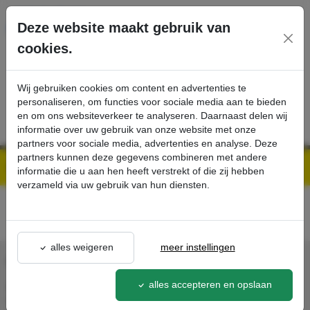
Ga direct naar de hoofdinhoud van deze pagina.
Deze website maakt gebruik van
cookies.
SERVICE
PRODUCTEN
CONTACT
Wij gebruiken cookies om content en advertenties te
personaliseren, om functies voor sociale media aan te bieden
en om ons websiteverkeer te analyseren. Daarnaast delen wij
informatie over uw gebruik van onze website met onze
partners voor sociale media, advertenties en analyse. Deze
partners kunnen deze gegevens combineren met andere
Kärcher Professional Webshop | Scherpe prijzen & Snel geleverd
Acties - Exclusieve Kortingen & Promoties
best-buy
detail - - Kärcher Professional Webshop
informatie die u aan hen heeft verstrekt of die zij hebben
verzameld via uw gebruik van hun diensten.
alles weigeren
meer instellingen
CONTACT
alles accepteren en opslaan
Agron Kerp Kärcher
In de Cramer 31,