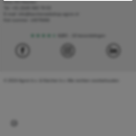
6411 RS Heerlen
Tel: +31 (0)45 560 78 03
E-mail: info@karcherwebshop-agron.nl
Kvk nummer: 14078466
4,5
5
18 beoordelingen
© 2024 Agron b.v. & Kärcher b.v. Alle rechten voorbehouden