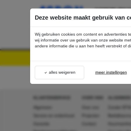
Ga direct naar de hoofdinhoud van deze pagina.
Deze website maakt gebruik van c
Wij gebruiken cookies om content en advertenties t
wij informatie over uw gebruik van onze website m
andere informatie die u aan hen heeft verstrekt of 
Kärcher Professional Webshop | Scherpe prijzen & Snel geleverd
Acties - Exclusieve K
alles weigeren
meer instellingen
KLANTENSERVICE
OVER ONS
ALGEMEEN
Algemeen
Over ons
Zonder BTW
Service en onderhoud
Projecten
Bedrijfsacc
Garantie
Contact
Huurmachin