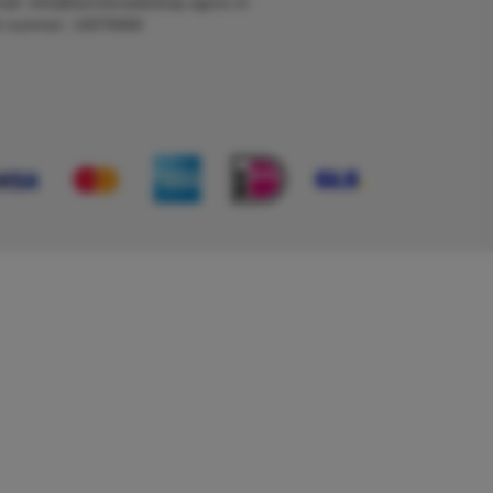
ail: info@karcherwebshop-agron.nl
k nummer: 14078466