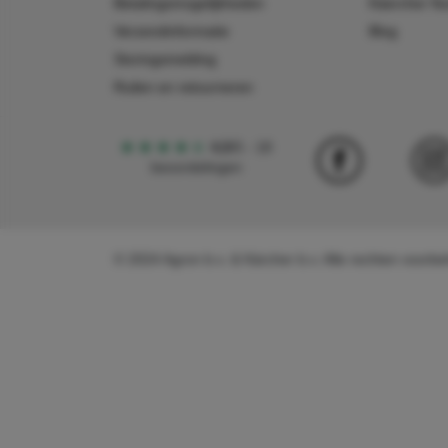
Betalingsmogelijkheden
Käercher N
Verzendinformatie
Blog
Storingsmelding
Ruilen en retourneren
4,5
5
18
beoordelingen
© 2024 Agron b.v. & Kärcher b.v. Alle rechten voor