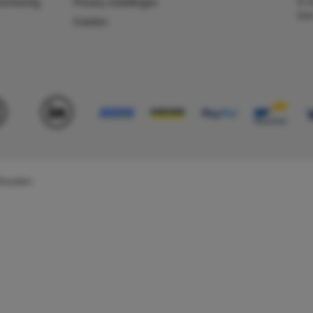
E-m
ummering
Privacy instellingen
Kv
Colofon
behouden