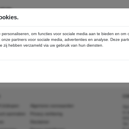
SERVICE
PRODUCTEN
ookies.
e personaliseren, om functies voor sociale media aan te bieden en om
et onze partners voor sociale media, advertenties en analyse. Deze p
die zij hebben verzameld via uw gebruik van hun diensten.
ortingen & Promoties
best-buy
detail - - Kärcher Professional Webshop
CO
 (in)kopen
Algemene voorwaarden
Agr
In 
ount aanmaken
Privacy verklaring
641
es
Disclaimer
Tel