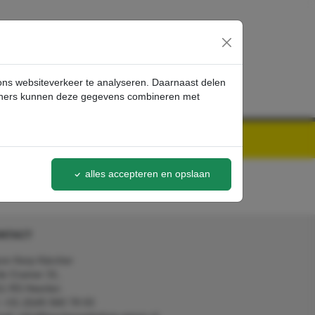
inloggen
 ons websiteverkeer te analyseren. Daarnaast delen
artners kunnen deze gegevens combineren met
alles accepteren en opslaan
NTACT
on Kerp Kärcher
de Cramer 31,
1 RS Heerlen
: +31 (0)45 560 78 03