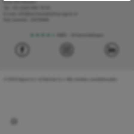
6411 RS Heerlen
Tel: +31 (0)45 560 78 03
E-mail: info@karcherwebshop-agron.nl
Kvk nummer: 14078466
4,5
5
18 beoordelingen
© 2024 Agron b.v. & Kärcher b.v. Alle rechten voorbehouden