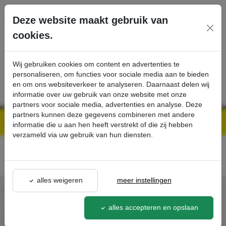
Ga direct naar de hoofdinhoud van deze pagina.
Deze website maakt gebruik van
cookies.
SERVICE
PRODUCTEN
CONTACT
Wij gebruiken cookies om content en advertenties te
personaliseren, om functies voor sociale media aan te bieden
en om ons websiteverkeer te analyseren. Daarnaast delen wij
informatie over uw gebruik van onze website met onze
partners voor sociale media, advertenties en analyse. Deze
partners kunnen deze gegevens combineren met andere
Kärcher Professional Webshop | Scherpe prijzen & Snel geleverd
Acties - Exclusieve Kortingen & Promoties
best-buy
detail - - Kärcher Professional Webshop
informatie die u aan hen heeft verstrekt of die zij hebben
verzameld via uw gebruik van hun diensten.
alles weigeren
meer instellingen
CONTACT
alles accepteren en opslaan
Agron Kerp Kärcher
In de Cramer 31,