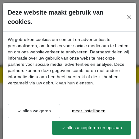
Ga direct naar de hoofdinhoud van deze pagina.
Deze website maakt gebruik van
cookies.
SERVICE
PRODUCTEN
CONTACT
Wij gebruiken cookies om content en advertenties te
personaliseren, om functies voor sociale media aan te bieden
en om ons websiteverkeer te analyseren. Daarnaast delen wij
informatie over uw gebruik van onze website met onze
partners voor sociale media, advertenties en analyse. Deze
partners kunnen deze gegevens combineren met andere
Kärcher Professional Webshop | Scherpe prijzen & Snel geleverd
Acties - Exclusieve Kortingen & Promoties
best-buy
detail - - Kärcher Professional Webshop
informatie die u aan hen heeft verstrekt of die zij hebben
verzameld via uw gebruik van hun diensten.
alles weigeren
meer instellingen
CONTACT
alles accepteren en opslaan
Agron Kerp Kärcher
In de Cramer 31,