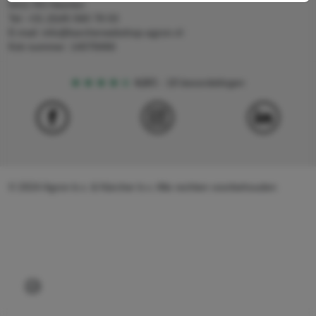
6411 RS Heerlen
Tel: +31 (0)45 560 78 03
E-mail: info@karcherwebshop-agron.nl
Kvk nummer: 14078466
4,5
5
18 beoordelingen
© 2024 Agron b.v. & Kärcher b.v. Alle rechten voorbehouden