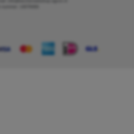
ail: info@karcherwebshop-agron.nl
k nummer: 14078466