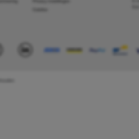
E-m
ummering
Privacy instellingen
Kv
Colofon
behouden