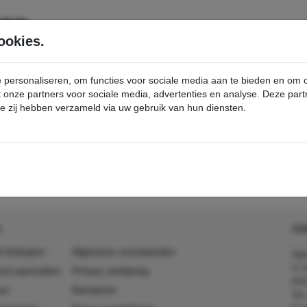
SERVICE
PRODUCTEN
ookies.
e personaliseren, om functies voor sociale media aan te bieden en om
et onze partners voor sociale media, advertenties en analyse. Deze p
die zij hebben verzameld via uw gebruik van hun diensten.
ortingen & Promoties
best-buy
detail - - Kärcher Professional Webshop
CO
 (in)kopen
Algemene voorwaarden
Agr
In 
ount aanmaken
Privacy verklaring
641
es
Disclaimer
Tel