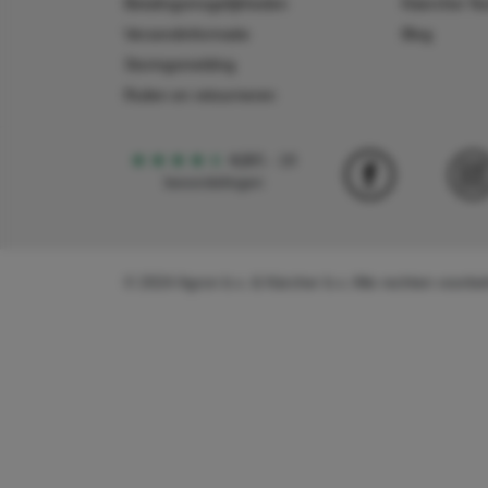
Betalingsmogelijkheden
Käercher N
Verzendinformatie
Blog
Storingsmelding
Ruilen en retourneren
4,5
5
18
beoordelingen
© 2024 Agron b.v. & Kärcher b.v. Alle rechten voor