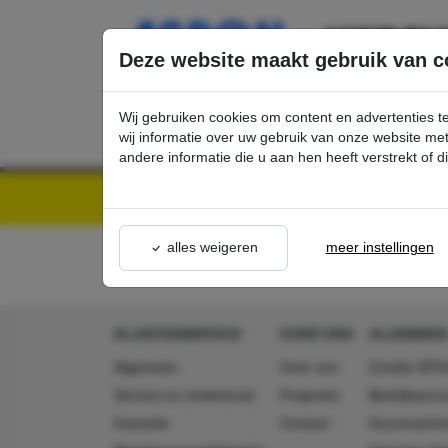
Ga direct naar de hoofdinhoud van deze pagina.
Deze website maakt gebruik van c
Wij gebruiken cookies om content en advertenties t
wij informatie over uw gebruik van onze website m
andere informatie die u aan hen heeft verstrekt of 
Kärcher Professional Webshop | Scherpe prijzen & Snel geleverd
Acties - Exclusieve K
alles weigeren
meer instellingen
KLANTENSERVICE
OVER ONS
ALGEMEEN
Algemeen
Over ons
Zonder BTW
Service en onderhoud
Projecten
Bedrijfsacc
Garantie
Contact
Huurmachin