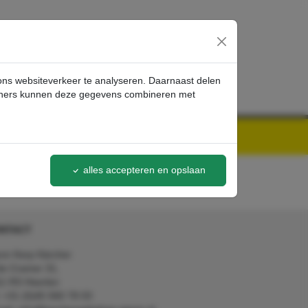
inloggen
 ons websiteverkeer te analyseren. Daarnaast delen
artners kunnen deze gegevens combineren met
alles accepteren en opslaan
NTACT
on Kerp Kärcher
de Cramer 31,
1 RS Heerlen
: +31 (0)45 560 78 03