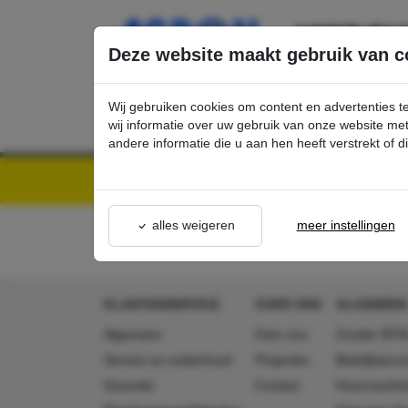
Ga direct naar de hoofdinhoud van deze pagina.
Deze website maakt gebruik van c
Wij gebruiken cookies om content en advertenties t
wij informatie over uw gebruik van onze website m
andere informatie die u aan hen heeft verstrekt of 
Kärcher Professional Webshop | Scherpe prijzen & Snel geleverd
Acties - Exclusieve K
alles weigeren
meer instellingen
KLANTENSERVICE
OVER ONS
ALGEMEEN
Algemeen
Over ons
Zonder BTW
Service en onderhoud
Projecten
Bedrijfsacc
Garantie
Contact
Huurmachin