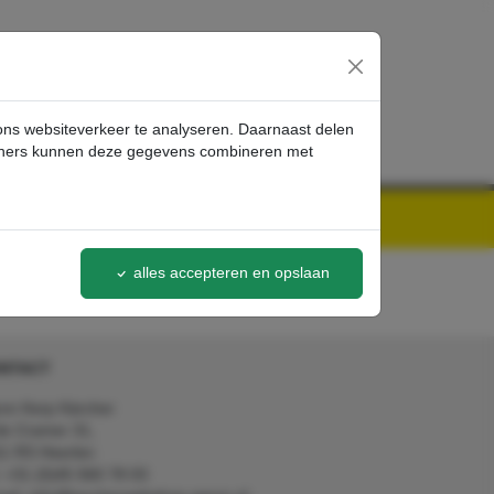
inloggen
 ons websiteverkeer te analyseren. Daarnaast delen
artners kunnen deze gegevens combineren met
alles accepteren en opslaan
NTACT
on Kerp Kärcher
de Cramer 31,
1 RS Heerlen
: +31 (0)45 560 78 03