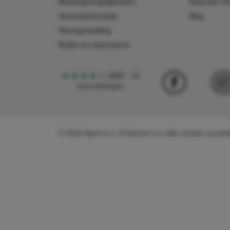
Betalingsmogelijkheden
Käercher N
Verzendinformatie
Blog
Storingsmelding
Ruilen en retourneren
4,5
5
18
beoordelingen
© 2024 Agron b.v. & Kärcher b.v. Alle rechten voor