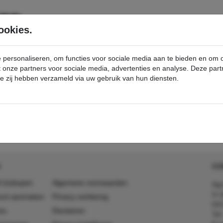
SERVICE
PRODUCTEN
ookies.
e personaliseren, om functies voor sociale media aan te bieden en om
et onze partners voor sociale media, advertenties en analyse. Deze p
die zij hebben verzameld via uw gebruik van hun diensten.
ortingen & Promoties
best-buy
detail - - Kärcher Professional Webshop
CO
 (in)kopen
Algemene voorwaarden
Agr
In 
ount aanmaken
Privacy verklaring
641
es
Disclaimer
Tel