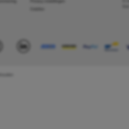
E-m
ummering
Privacy instellingen
Kv
Colofon
behouden