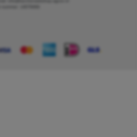
ail: info@karcherwebshop-agron.nl
k nummer: 14078466