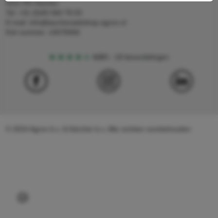
6411 RS Heerlen
Tel: +31 (0)45 560 78 03
E-mail: info@karcherwebshop-agron.nl
Kvk nummer: 14078466
4,5
5
18 beoordelingen
© 2024 Agron b.v. & Kärcher b.v. Alle rechten voorbehouden