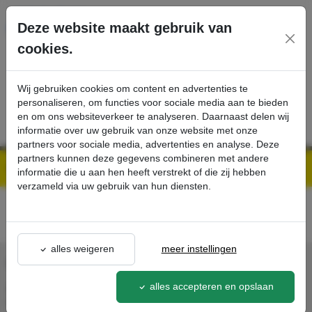
Ga direct naar de hoofdinhoud van deze pagina.
Deze website maakt gebruik van
cookies.
SERVICE
PRODUCTEN
CONTACT
Wij gebruiken cookies om content en advertenties te
personaliseren, om functies voor sociale media aan te bieden
en om ons websiteverkeer te analyseren. Daarnaast delen wij
informatie over uw gebruik van onze website met onze
partners voor sociale media, advertenties en analyse. Deze
partners kunnen deze gegevens combineren met andere
Kärcher Professional Webshop | Scherpe prijzen & Snel geleverd
Acties - Exclusieve Kortingen & Promoties
best-buy
detail - - Kärcher Professional Webshop
informatie die u aan hen heeft verstrekt of die zij hebben
verzameld via uw gebruik van hun diensten.
alles weigeren
meer instellingen
CONTACT
alles accepteren en opslaan
Agron Kerp Kärcher
In de Cramer 31,