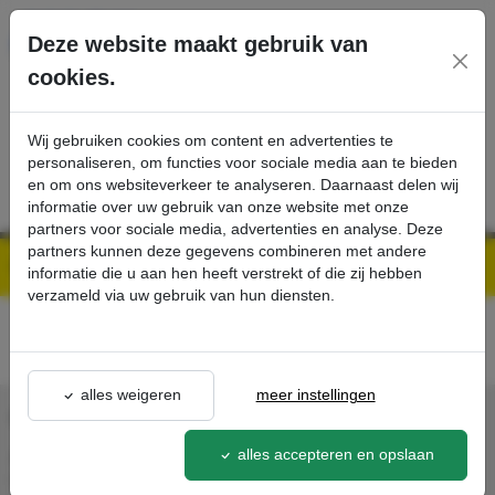
Ga direct naar de hoofdinhoud van deze pagina.
Deze website maakt gebruik van
cookies.
SERVICE
PRODUCTEN
CONTACT
Wij gebruiken cookies om content en advertenties te
personaliseren, om functies voor sociale media aan te bieden
en om ons websiteverkeer te analyseren. Daarnaast delen wij
informatie over uw gebruik van onze website met onze
partners voor sociale media, advertenties en analyse. Deze
partners kunnen deze gegevens combineren met andere
Kärcher Professional Webshop | Scherpe prijzen & Snel geleverd
Acties - Exclusieve Kortingen & Promoties
best-buy
detail - - Kärcher Professional Webshop
informatie die u aan hen heeft verstrekt of die zij hebben
verzameld via uw gebruik van hun diensten.
alles weigeren
meer instellingen
CONTACT
alles accepteren en opslaan
Agron Kerp Kärcher
In de Cramer 31,