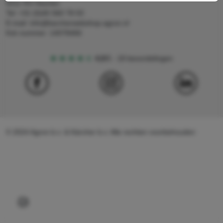
6411 RS Heerlen
Tel: +31 (0)45 560 78 03
E-mail: info@karcherwebshop-agron.nl
Kvk nummer: 14078466
4,5
5
18 beoordelingen
© 2024 Agron b.v. & Kärcher b.v. Alle rechten voorbehouden