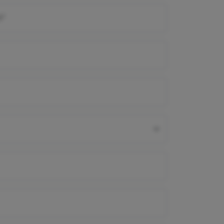
verplicht
m
*