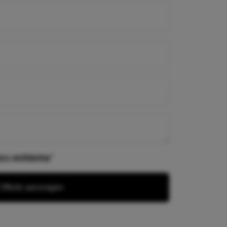
verplicht
acy verklaring
*
Offerte aanvragen