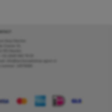
NTACT
on Kerp Kärcher
de Cramer 31,
1 RS Heerlen
: +31 (0)45 560 78 03
ail: info@karcherwebshop-agron.nl
k nummer: 14078466