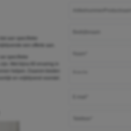
Artikelnummer/Productnaa
Bedrijfsnaam
dat aan specifieke
jblijvende een offerte aan.
verplicht
Naam
*
uw specifieke
ijn. Met bijna 60 ervaring in
kunnen helpen. Daarom bieden
Branche
lijk en vrijblijvend voorstel.
verplicht
E-mail
*
verplicht
Telefoon
*