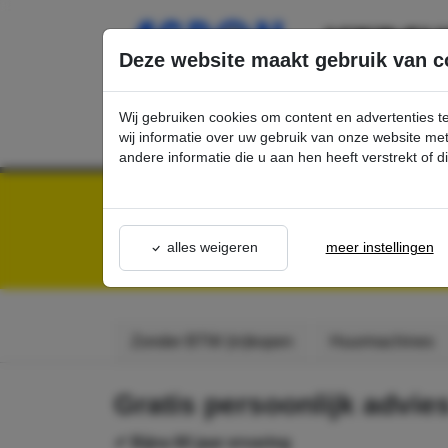
Ga direct naar de hoofdinhoud van deze pagina.
Deze website maakt gebruik van c
Wij gebruiken cookies om content en advertenties t
wij informatie over uw gebruik van onze website m
andere informatie die u aan hen heeft verstrekt of 
Kärcher Professional Webshop | Scherpe prijzen & Snel geleverd
Algemeen
O
OFFERTE AANV
alles weigeren
meer instellingen
Zonder BTW (in)kopen
Huurmachines
Gratis persoonlijk advie
✔ Bijna 60 jaar ervaring