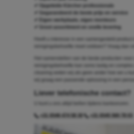
✔ Opgeleide Kärcher professionals
✔ Gegarandeerd de beste prijs en service
✔ Eigen werkplaats, eigen monteurs
✔ Groot assortiment en snelle levering
Heeft u interesse in een samengesteld product 
reinigingsbehoefte moet voldoen? Vraag dan vri
Het samenstellen van de beste producten voor 
reinigingsbehoefte kan soms lastig en complex z
cleaning weten wij als geen ander hoe we u 
wij graag een passende oplossing in een persoon
Liever telefonische contact?
U kunt u ons altijd bellen tijdens kantooruren.
+31 (0)46 474 58 30
+31 (0)45 560 78 03