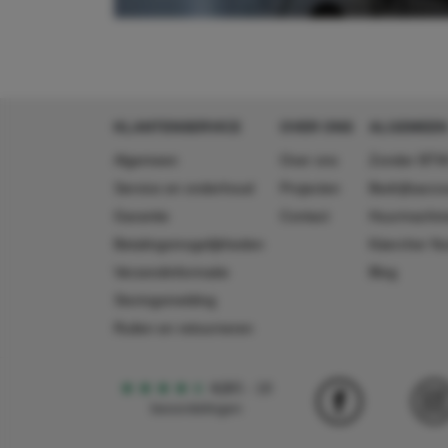
KLANTENSERVICE
OVER ONS
ALGEMEEN
Algemeen
Over ons
Zonder BTW
Service en onderhoud
Projecten
Bedrijfsacc
Garantie
Contact
Huurmachin
Betalingsmogelijkheden
Käercher N
Verzendinformatie
Blog
Storingsmelding
Ruilen en retourneren
4,5
5
18
beoordelingen