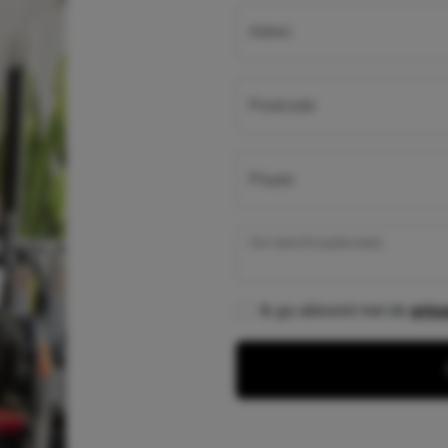
Adres
Postcode
Plaats
Uw bericht (optioneel)
Ik ga akkoord met de
priv