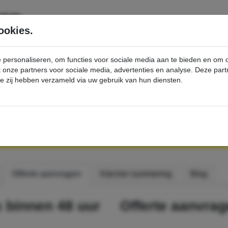
SERVICE
PRODUCTEN
ookies.
e personaliseren, om functies voor sociale media aan te bieden en om
et onze partners voor sociale media, advertenties en analyse. Deze p
die zij hebben verzameld via uw gebruik van hun diensten.
fferte aanvragen
RAGEN
Offerte aanvragen
Kärcher nummering
Blog
s binnen 48 uur
Offerte aanvra
3f47a093
39b04efe
82617a93
3ae11ff2
c4015500
9cada333
076ab3f9