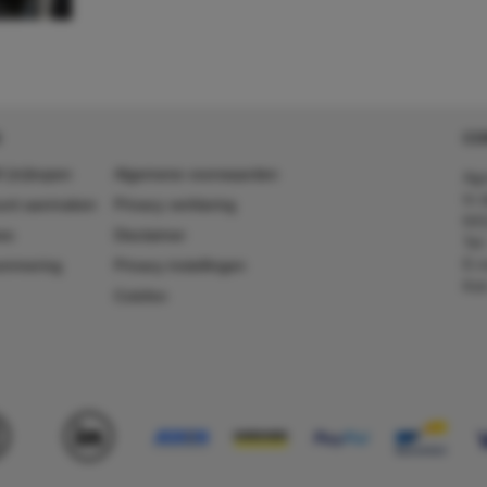
CO
 (in)kopen
Algemene voorwaarden
Agr
In 
ount aanmaken
Privacy verklaring
641
es
Disclaimer
Tel
E-m
ummering
Privacy instellingen
Kv
Colofon