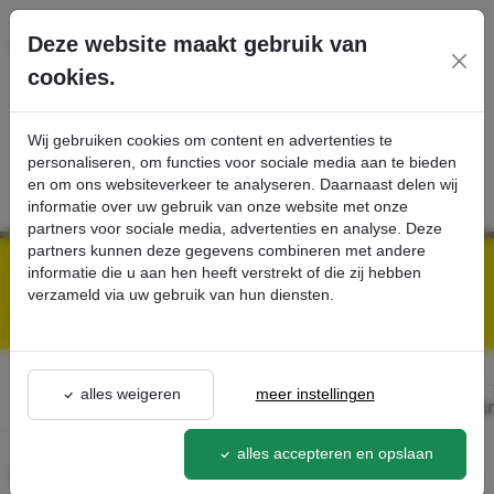
Ga direct naar de hoofdinhoud van deze pagina.
Deze website maakt gebruik van
cookies.
SERVICE
PRODUCTEN
CONTACT
Wij gebruiken cookies om content en advertenties te
personaliseren, om functies voor sociale media aan te bieden
en om ons websiteverkeer te analyseren. Daarnaast delen wij
informatie over uw gebruik van onze website met onze
partners voor sociale media, advertenties en analyse. Deze
partners kunnen deze gegevens combineren met andere
Kärcher Professional Webshop | Scherpe prijzen & Snel geleverd
Algemeen
Offerte aanvragen
informatie die u aan hen heeft verstrekt of die zij hebben
verzameld via uw gebruik van hun diensten.
OFFERTE AANVRAGEN
alles weigeren
meer instellingen
Zonder BTW (in)kopen
Huurmachines
Offerte a
alles accepteren en opslaan
Gratis persoonlijk advies binnen 48